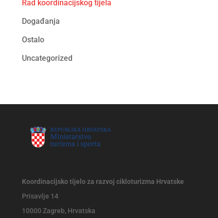
Rad koordinacijskog tijela
Događanja
Ostalo
Uncategorized
Koordinacijsko tijelo za razvoj cikloturizma Hrvatske
Prisavlje 14
10000 Zagreb, Hrvatska