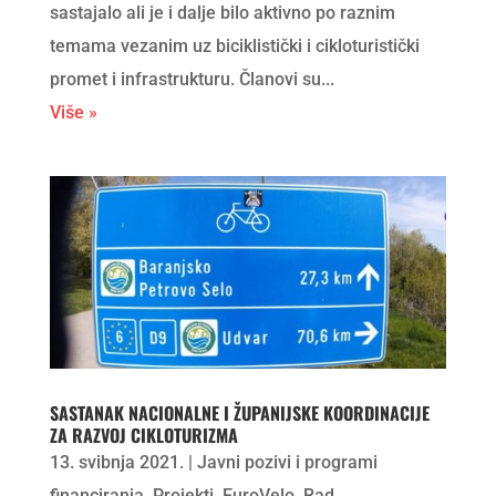
sastajalo ali je i dalje bilo aktivno po raznim
temama vezanim uz biciklistički i cikloturistički
promet i infrastrukturu. Članovi su...
Više »
SASTANAK NACIONALNE I ŽUPANIJSKE KOORDINACIJE
ZA RAZVOJ CIKLOTURIZMA
13. svibnja 2021.
|
Javni pozivi i programi
financiranja
,
Projekti
,
EuroVelo
,
Rad