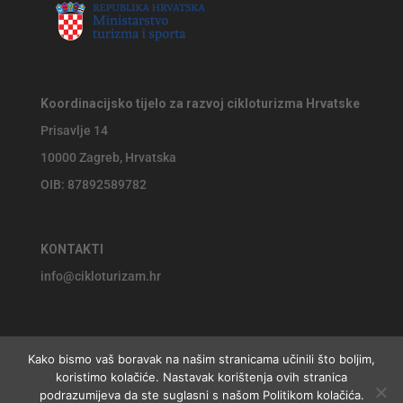
Koordinacijsko tijelo za razvoj cikloturizma Hrvatske
Prisavlje 14
10000 Zagreb, Hrvatska
OIB: 87892589782
KONTAKTI
info@cikloturizam.hr
Kako bismo vaš boravak na našim stranicama učinili što boljim,
koristimo kolačiće. Nastavak korištenja ovih stranica
© 2026 Koordinacijsko tijelo za razvoj cikloturizma Hrvatske,
podrazumijeva da ste suglasni s našom Politikom kolačića.