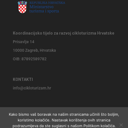
Koordinacijsko tijelo za razvoj cikloturizma Hrvatske
Prisavlje 14
10000 Zagreb, Hrvatska
OIB: 87892589782
KONTAKTI
info@cikloturizam.hr
Kako bismo vaš boravak na našim stranicama učinili što boljim,
koristimo kolačiće. Nastavak korištenja ovih stranica
© 2026 Koordinacijsko tijelo za razvoj cikloturizma Hrvatske,
podrazumijeva da ste suglasni s našom Politikom kolačića.