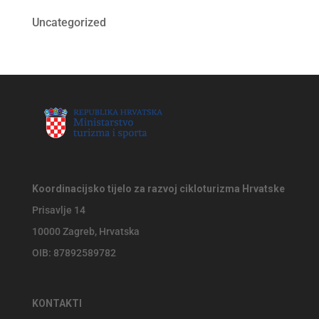
Uncategorized
Koordinacijsko tijelo za razvoj cikloturizma Hrvatske
Prisavlje 14
10000 Zagreb, Hrvatska
OIB: 87892589782
KONTAKTI