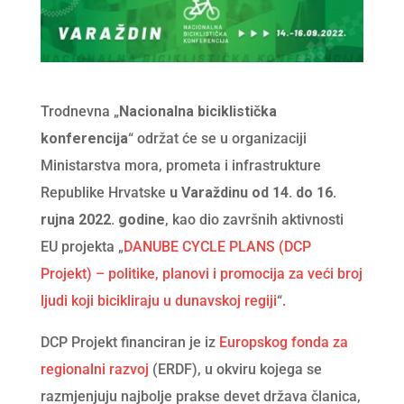
Trodnevna „
Nacionalna biciklistička
konferencija
“ održat će se u organizaciji
Ministarstva mora, prometa i infrastrukture
Republike Hrvatske
u Varaždinu od 14. do 16.
rujna 2022. godine
, kao dio završnih aktivnosti
EU projekta „
DANUBE CYCLE PLANS (DCP
Projekt) – politike, planovi i promocija za veći broj
ljudi koji bicikliraju u dunavskoj regiji
“.
DCP Projekt financiran je iz
Europskog fonda za
regionalni razvoj
(ERDF), u okviru kojega se
razmjenjuju najbolje prakse devet država članica,