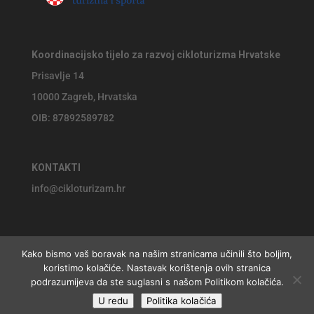
Koordinacijsko tijelo za razvoj cikloturizma Hrvatske
Prisavlje 14
10000 Zagreb, Hrvatska
OIB: 87892589782
KONTAKTI
info@cikloturizam.hr
Kako bismo vaš boravak na našim stranicama učinili što boljim,
koristimo kolačiće. Nastavak korištenja ovih stranica
© 2026 Koordinacijsko tijelo za razvoj cikloturizma Hrvatske,
podrazumijeva da ste suglasni s našom Politikom kolačića.
U redu
Politika kolačića
website by
Jackie