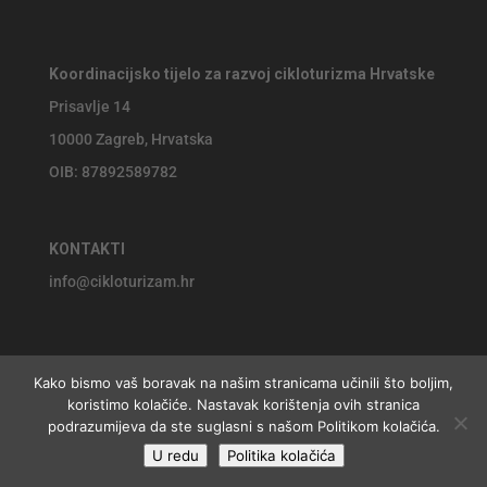
Koordinacijsko tijelo za razvoj cikloturizma Hrvatske
Prisavlje 14
10000 Zagreb, Hrvatska
OIB: 87892589782
KONTAKTI
info@cikloturizam.hr
Kako bismo vaš boravak na našim stranicama učinili što boljim,
koristimo kolačiće. Nastavak korištenja ovih stranica
© 2026 Koordinacijsko tijelo za razvoj cikloturizma Hrvatske,
podrazumijeva da ste suglasni s našom Politikom kolačića.
U redu
Politika kolačića
website by
Jackie