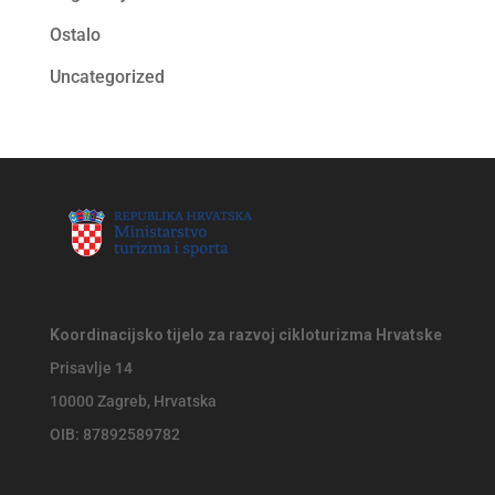
Ostalo
Uncategorized
Koordinacijsko tijelo za razvoj cikloturizma Hrvatske
Prisavlje 14
10000 Zagreb, Hrvatska
OIB: 87892589782