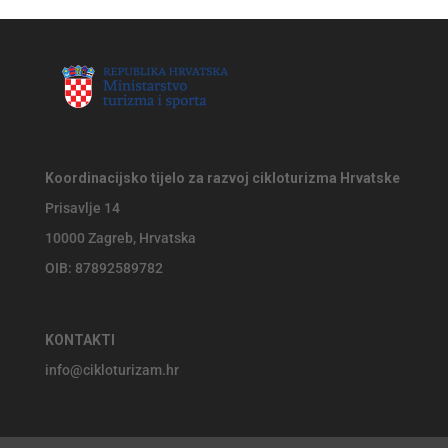
Koordinacijsko tijelo za razvoj cikloturizma Hrvatske
Prisavlje 14
10000 Zagreb, Hrvatska
OIB: 87892589782
KONTAKTI
info@cikloturizam.hr