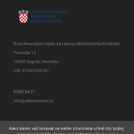
Koordinacijsko tijelo za razvoj cikloturizma Hrvatske
Prisavlje 14
10000 Zagreb, Hrvatska
OIB: 87892589782
KONTAKTI
info@cikloturizam.hr
Kako bismo vaš boravak na našim stranicama učinili što boljim,