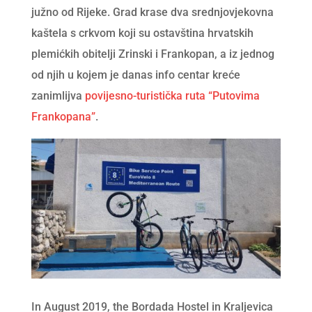
južno od Rijeke. Grad krase dva srednjovjekovna
kaštela s crkvom koji su ostavština hrvatskih
plemićkih obitelji Zrinski i Frankopan, a iz jednog
od njih u kojem je danas info centar kreće
zanimlijva
povijesno-turistička ruta “Putovima
Frankopana”
.
In August 2019, the Bordada Hostel in Kraljevica