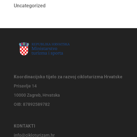
Uncategorized
Koordinacijsko tijelo za razvoj cikloturizma Hrvatske
Prisavlje 14
10000 Zagreb, Hrvatska
OIB: 87892589782
KONTAKTI
info@cikloturizam.hr