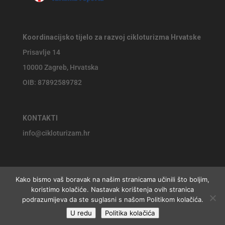
Koordinacijsko tijelo za razvoj cikloturizma Hrvatske
Prisavlje 14
10000 Zagreb, Hrvatska
OIB: 87892589782
KONTAKTI
info@cikloturizam.hr
Kako bismo vaš boravak na našim stranicama učinili što boljim,
koristimo kolačiće. Nastavak korištenja ovih stranica
© 2026 Koordinacijsko tijelo za razvoj cikloturizma Hrvatske,
podrazumijeva da ste suglasni s našom Politikom kolačića.
U redu
Politika kolačića
website by
Jackie