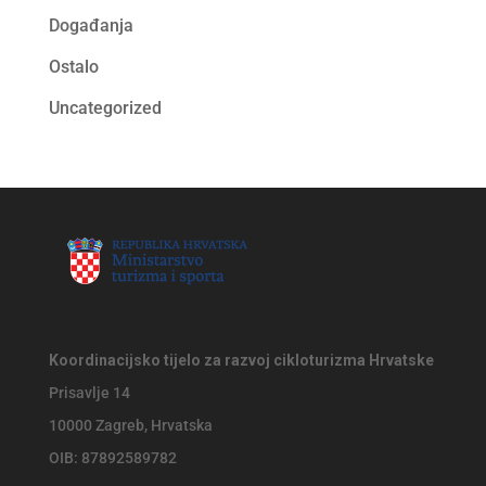
Događanja
Ostalo
Uncategorized
Koordinacijsko tijelo za razvoj cikloturizma Hrvatske
Prisavlje 14
10000 Zagreb, Hrvatska
OIB: 87892589782