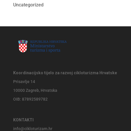
Uncategorized
Koordinacijsko tijelo za razvoj cikloturizma Hrvatske
Prisavlje 14
10000 Zagreb, Hrvatska
OIB: 87892589782
KONTAKTI
info@cikloturizam.hr