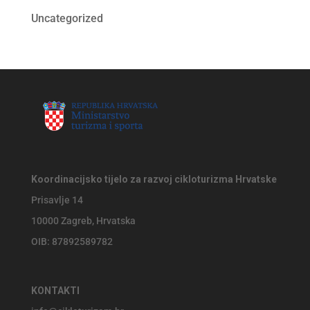
Uncategorized
Koordinacijsko tijelo za razvoj cikloturizma Hrvatske
Prisavlje 14
10000 Zagreb, Hrvatska
OIB: 87892589782
KONTAKTI