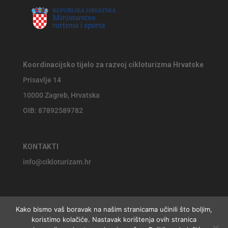
Koordinacijsko tijelo za razvoj cikloturizma Hrvatske
Prisavlje 14
10000 Zagreb, Hrvatska
OIB: 87892589782
KONTAKTI
info@cikloturizam.hr
Kako bismo vaš boravak na našim stranicama učinili što boljim,
koristimo kolačiće. Nastavak korištenja ovih stranica
© 2026 Koordinacijsko tijelo za razvoj cikloturizma Hrvatske,