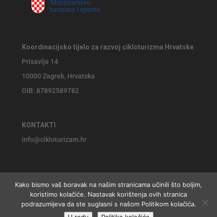
Koordinacijsko tijelo za razvoj cikloturizma Hrvatske
Prisavlje 14
10000 Zagreb, Hrvatska
OIB: 87892589782
KONTAKTI
info@cikloturizam.hr
Kako bismo vaš boravak na našim stranicama učinili što boljim,
koristimo kolačiće. Nastavak korištenja ovih stranica
© 2026 Koordinacijsko tijelo za razvoj cikloturizma Hrvatske,
podrazumijeva da ste suglasni s našom Politikom kolačića.
website by
Jackie