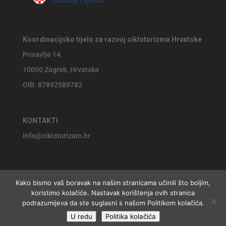
Koordinacijsko tijelo za razvoj cikloturizma Hrvatske
Prisavlje 14
10000 Zagreb, Hrvatska
OIB: 87892589782
KONTAKTI
info@cikloturizam.hr
Kako bismo vaš boravak na našim stranicama učinili što boljim,
koristimo kolačiće. Nastavak korištenja ovih stranica
© 2026 Koordinacijsko tijelo za razvoj cikloturizma Hrvatske,
podrazumijeva da ste suglasni s našom Politikom kolačića.
U redu
Politika kolačića
website by
Jackie