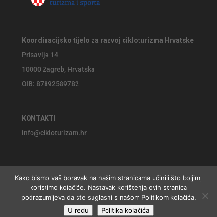
Koordinacijsko tijelo za razvoj cikloturizma Hrvatske
Prisavlje 14
10000 Zagreb, Hrvatska
OIB: 87892589782
KONTAKTI
info@cikloturizam.hr
Kako bismo vaš boravak na našim stranicama učinili što boljim,
koristimo kolačiće. Nastavak korištenja ovih stranica
© 2026 Koordinacijsko tijelo za razvoj cikloturizma Hrvatske,
podrazumijeva da ste suglasni s našom Politikom kolačića.
U redu
Politika kolačića
website by
Jackie