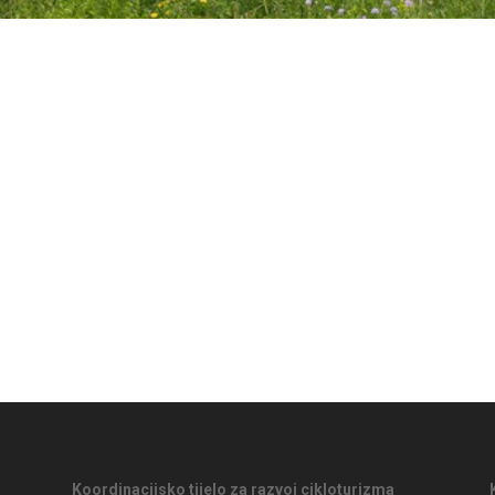
Koordinacijsko tijelo za razvoj cikloturizma