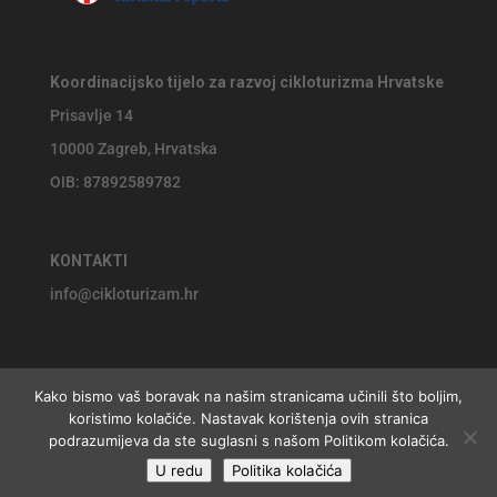
Koordinacijsko tijelo za razvoj cikloturizma Hrvatske
Prisavlje 14
10000 Zagreb, Hrvatska
OIB: 87892589782
KONTAKTI
info@cikloturizam.hr
Kako bismo vaš boravak na našim stranicama učinili što boljim,
koristimo kolačiće. Nastavak korištenja ovih stranica
© 2026 Koordinacijsko tijelo za razvoj cikloturizma Hrvatske,
podrazumijeva da ste suglasni s našom Politikom kolačića.
U redu
Politika kolačića
website by
Jackie