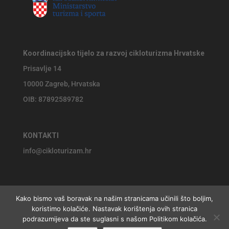
Koordinacijsko tijelo za razvoj cikloturizma Hrvatske
Prisavlje 14
10000 Zagreb, Hrvatska
OIB: 87892589782
KONTAKTI
info@cikloturizam.hr
Kako bismo vaš boravak na našim stranicama učinili što boljim,
koristimo kolačiće. Nastavak korištenja ovih stranica
© 2026 Koordinacijsko tijelo za razvoj cikloturizma Hrvatske,
podrazumijeva da ste suglasni s našom Politikom kolačića.