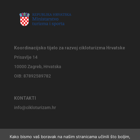
Koordinacijsko tijelo za razvoj cikloturizma Hrvatske
Prisavlje 14
10000 Zagreb, Hrvatska
OIB: 87892589782
KONTAKTI
info@cikloturizam.hr
Kako bismo vaš boravak na našim stranicama učinili što boljim,