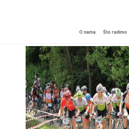
O nama
Što radimo