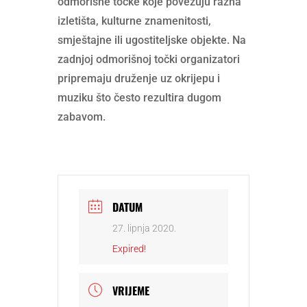
odmorišne točke koje povezuju razna
izletišta, kulturne znamenitosti,
smještajne ili ugostiteljske objekte. Na
zadnjoj odmorišnoj točki organizatori
pripremaju druženje uz okrijepu i
muziku što često rezultira dugom
zabavom.
DATUM
27. lipnja 2020.
Expired!
VRIJEME