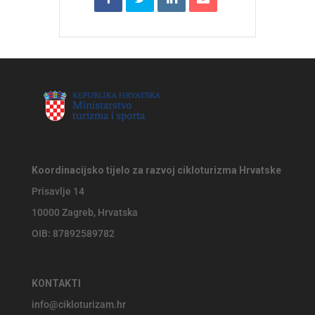
Koordinacijsko tijelo za razvoj cikloturizma Hrvatske
Prisavlje 14
10000 Zagreb, Hrvatska
OIB: 87892589782
KONTAKTI
info@cikloturizam.hr