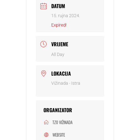
DATUM
15. rujna 2024.
Expired!
VRIJEME
All Day
LOKACIJA
Vižinada - Istra
ORGANIZATOR
TZO VIŽINADA
WEBSITE