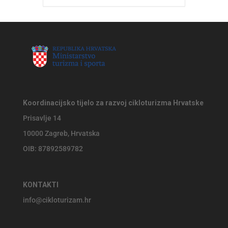
Koordinacijsko tijelo za razvoj cikloturizma Hrvatske
Prisavlje 14
10000 Zagreb, Hrvatska
OIB: 87892589782
KONTAKTI
info@cikloturizam.hr