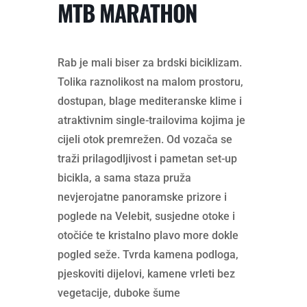
MTB MARATHON
Rab je mali biser za brdski biciklizam.
Tolika raznolikost na malom prostoru,
dostupan, blage mediteranske klime i
atraktivnim single-trailovima kojima je
cijeli otok premrežen. Od vozača se
traži prilagodljivost i pametan set-up
bicikla, a sama staza pruža
nevjerojatne panoramske prizore i
poglede na Velebit, susjedne otoke i
otočiće te kristalno plavo more dokle
pogled seže. Tvrda kamena podloga,
pjeskoviti dijelovi, kamene vrleti bez
vegetacije, duboke šume