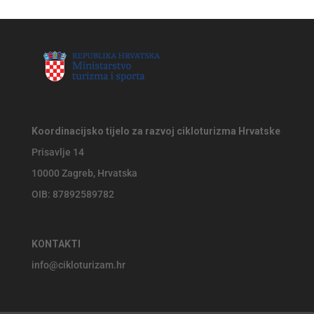
Koordinacijsko tijelo za razvoj cikloturizma Hrvatske
Prisavlje 14
10000 Zagreb, Hrvatska
OIB: 87892589782
KONTAKTI
info@cikloturizam.hr