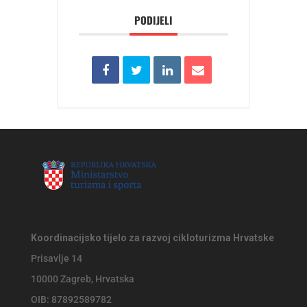
PODIJELI
Koordinacijsko tijelo za razvoj cikloturizma Hrvatske
Prisavlje 14
10000 Zagreb, Hrvatska
OIB: 87892589782