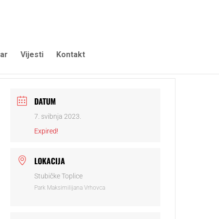
ar
Vijesti
Kontakt
DATUM
7. svibnja 2023.
Expired!
LOKACIJA
Stubičke Toplice
Park Maksimilijana Vrhovca