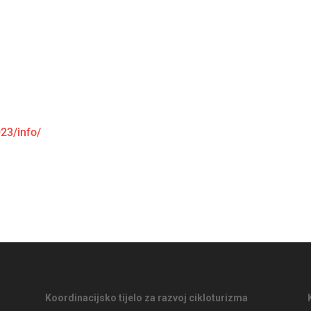
23/info/
Koordinacijsko tijelo za razvoj cikloturizma