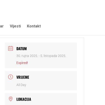
ar
Vijesti
Kontakt
DATUM
30. rujna 2025.
- 5. listopada 2025.
Expired!
VRIJEME
All Day
LOKACIJA