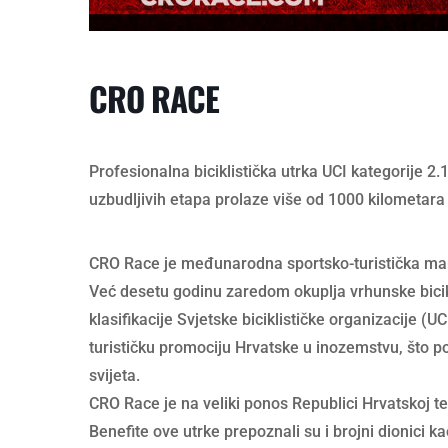
CRO RACE
Profesionalna biciklistička utrka UCI kategorije 2.1
uzbudljivih etapa prolaze više od 1000 kilometara 
CRO Race je međunarodna sportsko-turistička man
Već desetu godinu zaredom okuplja vrhunske bicikl
klasifikacije Svjetske biciklističke organizacije (U
turističku promociju Hrvatske u inozemstvu, što pot
svijeta.
CRO Race je na veliki ponos Republici Hrvatskoj t
Benefite ove utrke prepoznali su i brojni dionici ka