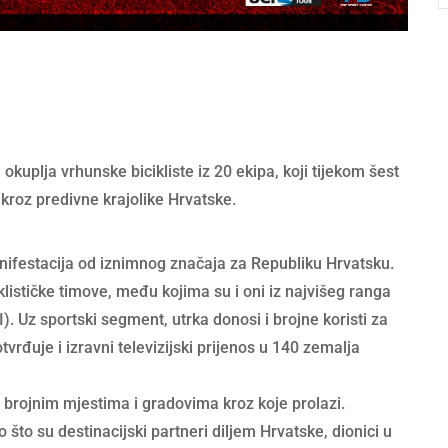
 okuplja vrhunske bicikliste iz 20 ekipa, koji tijekom šest
kroz predivne krajolike Hrvatske.
ifestacija od iznimnog značaja za Republiku Hrvatsku.
ističke timove, među kojima su i oni iz najvišeg ranga
CI). Uz sportski segment, utrka donosi i brojne koristi za
vrđuje i izravni televizijski prijenos u 140 zemalja
e brojnim mjestima i gradovima kroz koje prolazi.
o što su destinacijski partneri diljem Hrvatske, dionici u