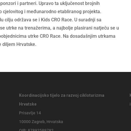
 sponzori i partneri. Upravo ta uključenost brojnih
o cjelovitog i međunarodno etabliranog projekta.
 cilju održava se i Kids CRO Race. U suradnji sa
se utrke na trenažerima, a najbolje plasirani natječu se u
 pobjednicima utrke CRO Race. Na dosadašnjim utrkama
e diljem Hrvatske.
Koordinacijsko tijelo za razvoj cikloturizma
Hrvatske
Prisavlje 14
10000 Zagreb, Hrvatska
OIB: 87892589782