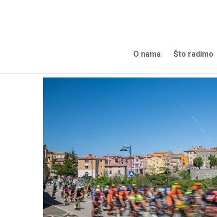
O nama
Što radimo