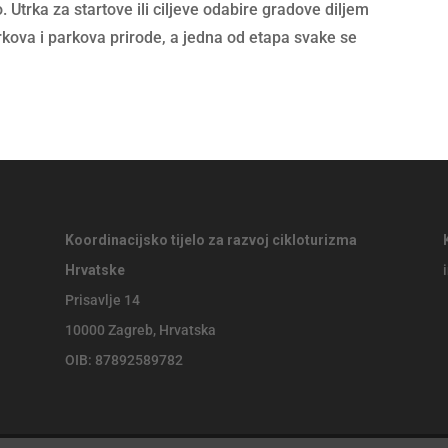
Utrka za startove ili ciljeve odabire gradove diljem
rkova i parkova prirode, a jedna od etapa svake se
Koordinacijsko tijelo za razvoj cikloturizma
Hrvatske
Prisavlje 14
10000 Zagreb, Hrvatska
OIB: 87892589782