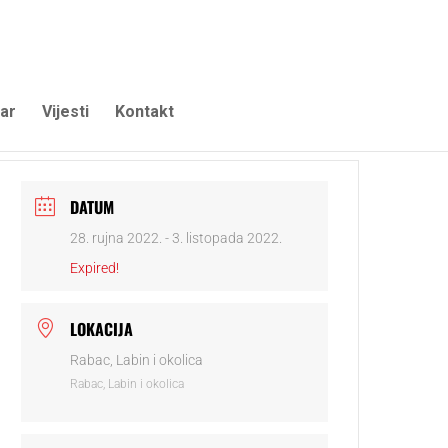
ar
Vijesti
Kontakt
DATUM
28. rujna 2022.
- 3. listopada 2022.
Expired!
LOKACIJA
Rabac, Labin i okolica
Rabac, Labin i okolica