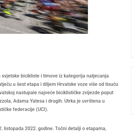
vjetske bicikliste i timove iz kategorija natjecanja
atječu u šest etapa i diljem Hrvatske voze više od tisuću
tskoj nastupale najveće biciklističke zvijezde poput
zola, Adama Yatesa i drugih. Utrka je uvrštena u
ičke federacije (UCI).
. listopada 2022. godine. Točni detalji o etapama,