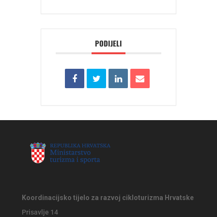
PODIJELI
Koordinacijsko tijelo za razvoj cikloturizma Hrvatske
Prisavlje 14