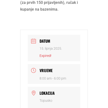
(za prvih 150 prijavljenih), ručak i
kupanje na bazenima.
DATUM
15. lipnja 2025.
Expired!
VRIJEME
8:00 am - 6:00 pm
LOKACIJA
Topusko