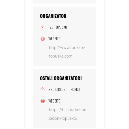
ORGANIZATOR
TZO TOPUSKO
WEBSITE
http://www.turizam-
topusko.com
OSTALI ORGANIZATORI
RBU CIKLONI TOPUSKO
WEBSITE
https://bssmz.hr/rbu-
cikloni-topusko/