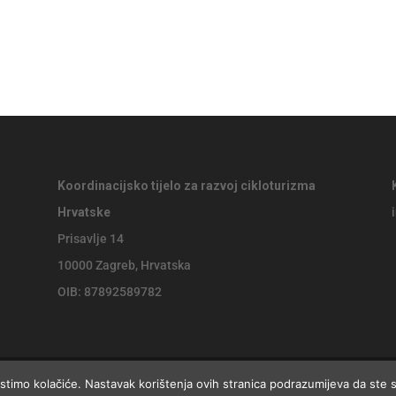
Koordinacijsko tijelo za razvoj cikloturizma
Hrvatske
Prisavlje 14
10000 Zagreb, Hrvatska
OIB: 87892589782
istimo kolačiće. Nastavak korištenja ovih stranica podrazumijeva da ste 
ke, website by
Jackie