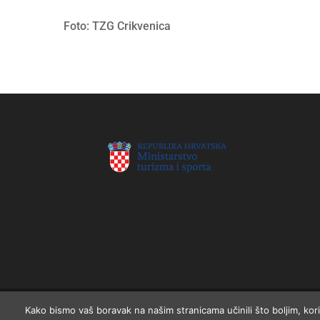
Foto: TZG Crikvenica
Kako bismo vaš boravak na našim stranicama učinili što boljim, kor
© 2026 Koordinacijsko tijelo za razvoj cikloturizma Hrvats