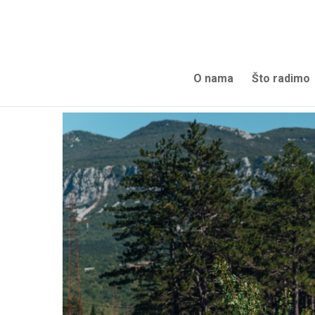
O nama
Što radimo