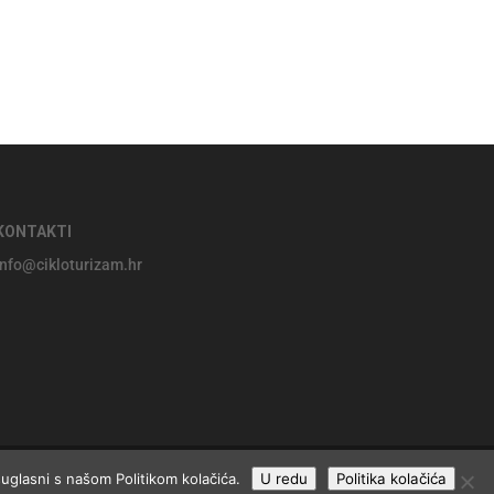
KONTAKTI
info@cikloturizam.hr
suglasni s našom Politikom kolačića.
U redu
Politika kolačića