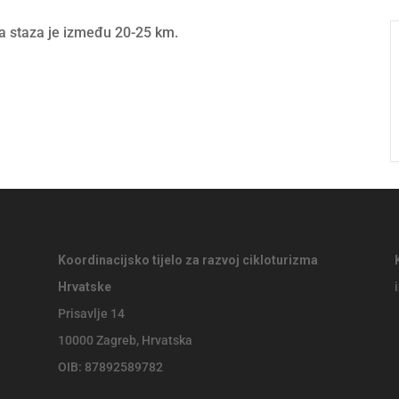
na staza je između 20-25 km.
Koordinacijsko tijelo za razvoj cikloturizma
Hrvatske
Prisavlje 14
10000 Zagreb, Hrvatska
OIB: 87892589782