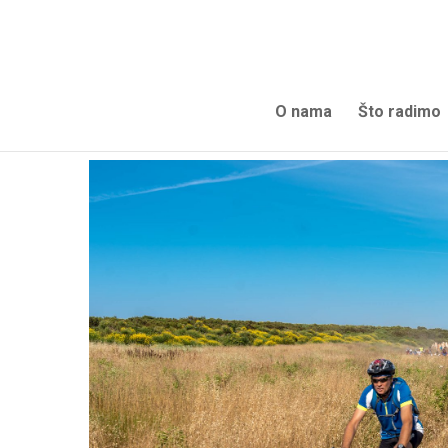
O nama
Što radimo