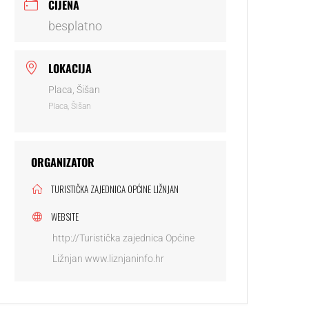
CIJENA
besplatno
LOKACIJA
Placa, Šišan
Placa, Šišan
ORGANIZATOR
TURISTIČKA ZAJEDNICA OPĆINE LIŽNJAN
WEBSITE
http://Turistička zajednica Općine
Ližnjan www.liznjaninfo.hr