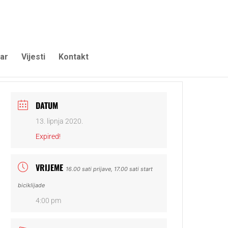
ar
Vijesti
Kontakt
DATUM
13. lipnja 2020.
Expired!
VRIJEME
16.00 sati prijave, 17.00 sati start
biciklijade
4:00 pm