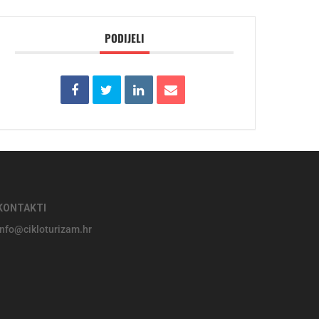
PODIJELI
KONTAKTI
info@cikloturizam.hr