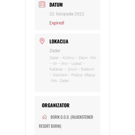
DATUM
22. listopada 2022.
Expired!
LOKACIJA
Zadar
Zadar – Kožino – Zaton - Nin
– Vir – Vrsi – Ljubač –
Ražanac – Jovići – Radovin
– Visočane – Poljica - Mazija
- Nin - Zadar
ORGANIZATOR
BORIK D.O.O. (FALKENSTEINER
RESORT BORIK)