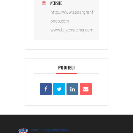
WEBSITE
http://www.zadargranf
ondo.com ,
www.falkensteiner.com
PODIJELI