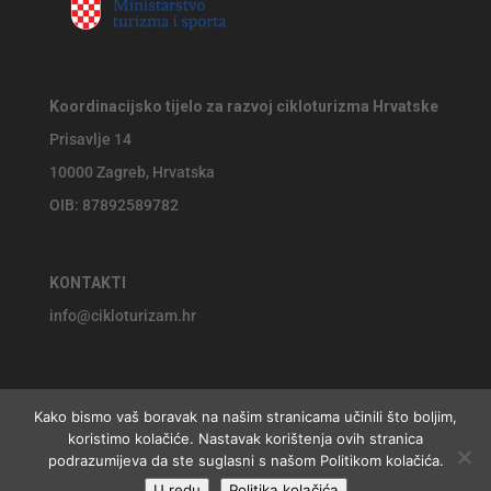
Koordinacijsko tijelo za razvoj cikloturizma Hrvatske
Prisavlje 14
10000 Zagreb, Hrvatska
OIB: 87892589782
KONTAKTI
info@cikloturizam.hr
Kako bismo vaš boravak na našim stranicama učinili što boljim,
koristimo kolačiće. Nastavak korištenja ovih stranica
© 2026 Koordinacijsko tijelo za razvoj cikloturizma Hrvatske,
podrazumijeva da ste suglasni s našom Politikom kolačića.
U redu
Politika kolačića
website by
Jackie