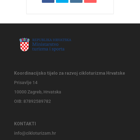
Koordinacijsko tijelo za razvoj cikloturizma Hrvatske
Prisavlje 14
10000 Zagreb, Hrvatska
OIB: 87892589782
KONTAKTI
info@cikloturizam.hr