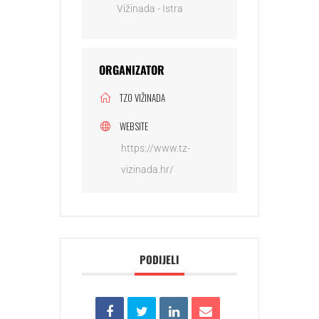
Vižinada - Istra
ORGANIZATOR
TZO VIŽINADA
WEBSITE
https://www.tz-
vizinada.hr/
PODIJELI