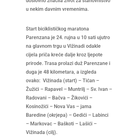
doslovno značila život za stanovništvo
u nekim davnim vremenima.
Start biciklističkog maratona
Parenzana je 24. rujna u 10 sati ujutro
na glavnom trgu u Vižinadi odakle
cijela priča kreće dalje kroz ljepote
prirode. Trasa prolazi duž Parenzane i
duga je 48 kilometara, a izgleda
ovako: Vižinada (start) – Tićan –
Žužići – Rapavel – Muntrilj – Sv. Ivan –
Radovani – Bačva – Žikovići –
Kosinožići – Nova Vas – jama
Baredine (okrjepa) – Gedići – Labinci
– Markovac – Baškoti – Lašići –
Vižinada (cilj).